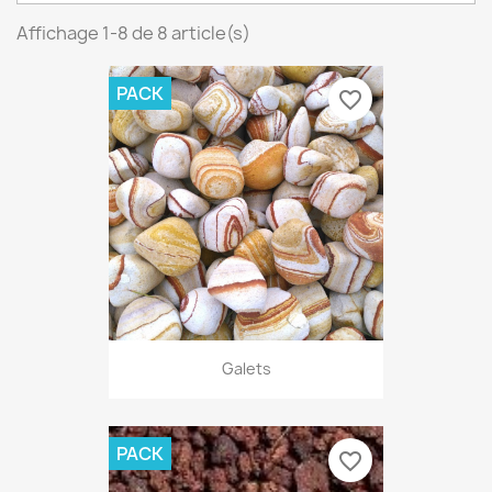
Affichage 1-8 de 8 article(s)
PACK
favorite_border
Galets
PACK
favorite_border