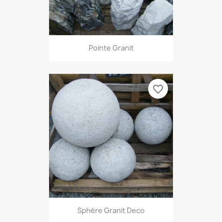
Pointe Granit
favorite_border
Sphére Granit Deco