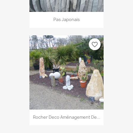
Pas Japonais
favorite_border
Rocher Deco Aménagement De...